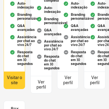
completo
Auto-
Auto-
Auto-
indexação
indexação
indexa
Auto-
indexação
Branding
Branding
Brandi
personalizável
personalizável
person
Branding
personalizável
Q&A
Q&A
Q&A
avançadas
avançadas
avanç
Q&A
avançadas
Assistência
Assistência
Assist
por chat ao
por chat ao
por cha
Assistência
vivo 24/7
vivo 24/7
vivo 24
por chat ao
vivo 24/7
Resposta
Resposta
Respo
do chat
do chat
do cha
Resposta
em 30
em 30
em 30
do chat
segundos
segundos
segun
em 30
segundos
Visitar o
Ver
Ver
Ver
site
perfil
perfil
perfil
Box