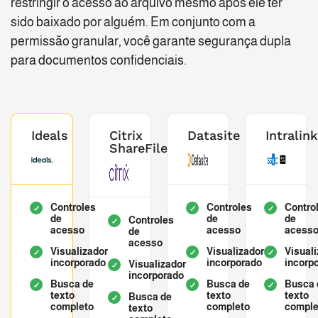
restringir o acesso ao arquivo mesmo após ele ter
sido baixado por alguém. Em conjunto com a
permissão granular, você garante segurança dupla
para documentos confidenciais.
Ideals
Citrix
Datasite
Intralin
ShareFile
Controles
Controles
Contro
de
de
de
Controles
acesso
acesso
acess
de
acesso
Visualizador
Visualizador
Visual
incorporado
incorporado
incorp
Visualizador
incorporado
Busca de
Busca de
Busca 
texto
texto
texto
Busca de
completo
completo
comple
texto