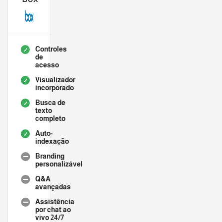
Controles
de
acesso
Visualizador
incorporado
Busca de
texto
completo
Auto-
indexação
Branding
personalizável
Q&A
avançadas
Assistência
por chat ao
vivo 24/7