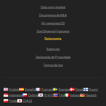
Data room checkist
Documentos de M&A
60+ perguntas DD
Due Diligence Financeira
Datarooms
Sobre nós
Declaração de Privacidade
Termos de Uso
English
Español
Français
Svenska
Dansk
Suomi
Indonesia
Čeština
한국어
ไทย
Italiano
Deutsch
Polski
日本語