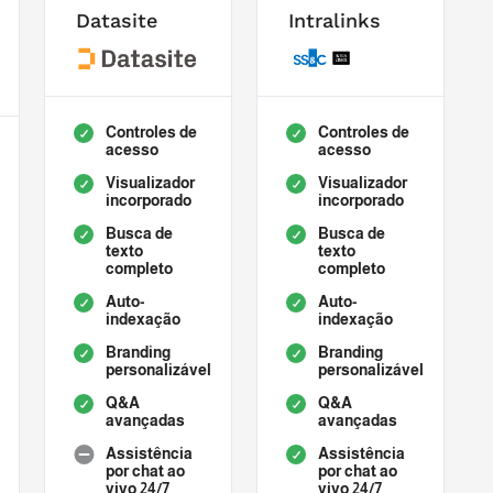
Datasite
Intralinks
Controles de
Controles de
acesso
acesso
Visualizador
Visualizador
incorporado
incorporado
Busca de
Busca de
texto
texto
completo
completo
Auto-
Auto-
indexação
indexação
Branding
Branding
personalizável
personalizável
Q&A
Q&A
avançadas
avançadas
Assistência
Assistência
por chat ao
por chat ao
vivo 24/7
vivo 24/7