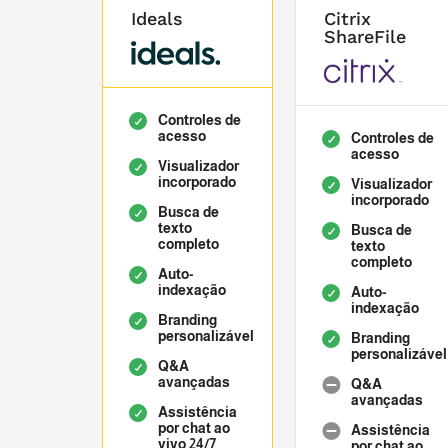
Ideals
Citrix
ShareFile
Controles de
acesso
Controles de
acesso
Visualizador
incorporado
Visualizador
incorporado
Busca de
texto
Busca de
completo
texto
completo
Auto-
indexação
Auto-
indexação
Branding
personalizável
Branding
personalizável
Q&A
avançadas
Q&A
avançadas
Assistência
por chat ao
Assistência
vivo 24/7
por chat ao