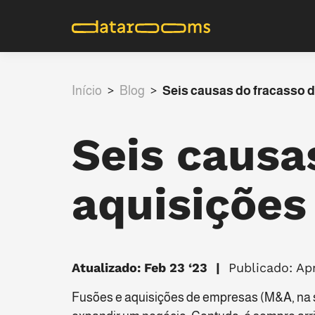
Início
>
Blog
>
Seis causas do fracasso d
Seis causa
aquisições
Atualizado: Feb 23 ‘23
Publicado: Apr
Fusões e aquisições de empresas (M&A, na s